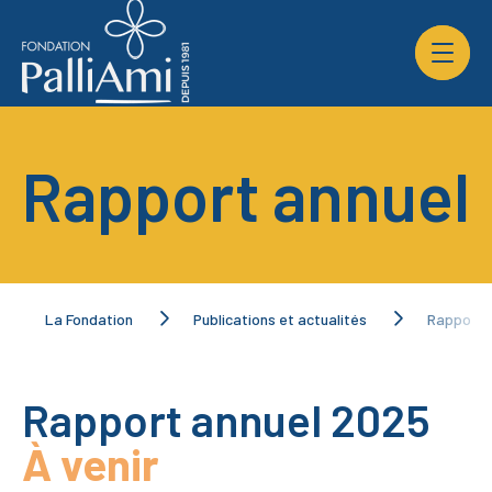
Ouvrir
la
navigat
du
site
Rapport annuel
Rapport 
La Fondation
Publications et actualités
Rapport annuel 2025
À venir