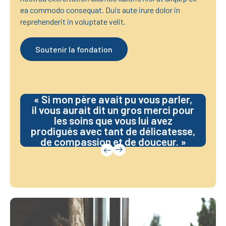
ea commodo consequat. Duis aute irure dolor in
reprehenderit in voluptate velit.
Soutenir la fondation
« Si mon père avait pu vous parler,
il vous aurait dit un gros merci pour
les soins que vous lui avez
S
prodigués avec tant de délicatesse,
e
de compassion et de douceur. »
e
i
m
a
g
e
i
n
f