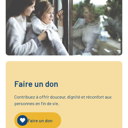
u
l
l
s
i
z
e
Faire un don
Contribuez à offrir douceur, dignité et réconfort aux
personnes en fin de vie.
Faire un don