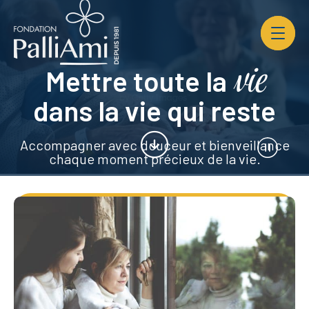
Ouvrir
la
navigat
du
vie
site
Mettre toute la
dans la vie qui reste
Accompagner avec douceur et bienveillance
Bouton
Lecture/P
chaque moment précieux de la vie.
Nos services
Devenir bénévole