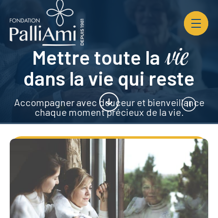
Ouvrir
la
navigat
du
vie
site
Mettre toute la
dans la vie qui reste
Accompagner avec douceur et bienveillance
Bouton
Lecture/P
chaque moment précieux de la vie.
Nos services
Devenir bénévole