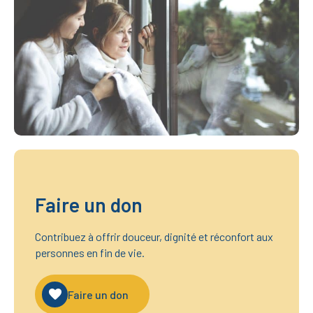
u
l
l
s
i
z
e
Faire un don
Contribuez à offrir douceur, dignité et réconfort aux
personnes en fin de vie.
Faire un don