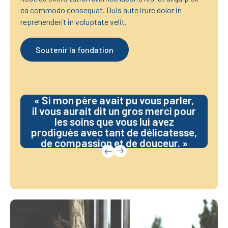
ea commodo consequat. Duis aute irure dolor in
reprehenderit in voluptate velit.
Soutenir la fondation
« Si mon père avait pu vous parler,
il vous aurait dit un gros merci pour
les soins que vous lui avez
S
prodigués avec tant de délicatesse,
e
de compassion et de douceur. »
e
i
m
a
g
e
i
n
f